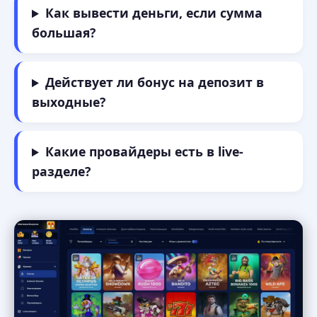
Как вывести деньги, если сумма
большая?
Действует ли бонус на депозит в
выходные?
Какие провайдеры есть в live-
разделе?