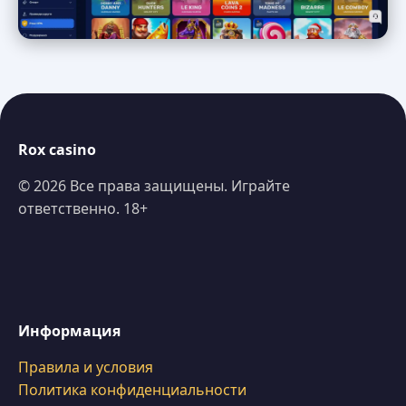
Rox casino
© 2026 Все права защищены. Играйте
ответственно. 18+
Информация
Правила и условия
Политика конфиденциальности