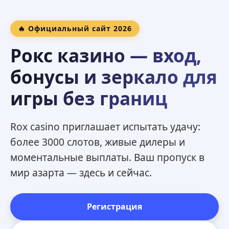
🔥 Официальный сайт 2026
Рокс казино — вход,
бонусы и зеркало для
игры без границ
Rox casino приглашает испытать удачу:
более 3000 слотов, живые дилеры и
моментальные выплаты. Ваш пропуск в
мир азарта — здесь и сейчас.
Регистрация