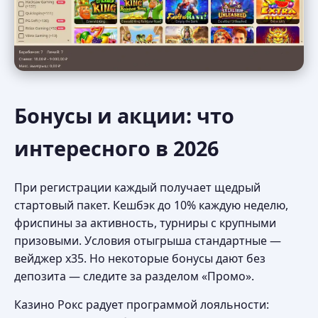
Бонусы и акции: что
интересного в 2026
При регистрации каждый получает щедрый
стартовый пакет. Кешбэк до 10% каждую неделю,
фриспины за активность, турниры с крупными
призовыми. Условия отыгрыша стандартные —
вейджер x35. Но некоторые бонусы дают без
депозита — следите за разделом «Промо».
Казино Рокс радует программой лояльности: