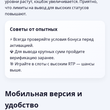
уровни растут, кэшбэк увеличивается. Приятно,
что лимиты на вывод для высоких статусов
повышают.
Советы от опытных
⚡ Всегда проверяйте условия бонуса перед
активацией.
💎 Для вывода крупных сумм пройдите
верификацию заранее.
🎯 Играйте в слоты с высоким RTP — шансы
выше.
Мобильная версия и
удобство