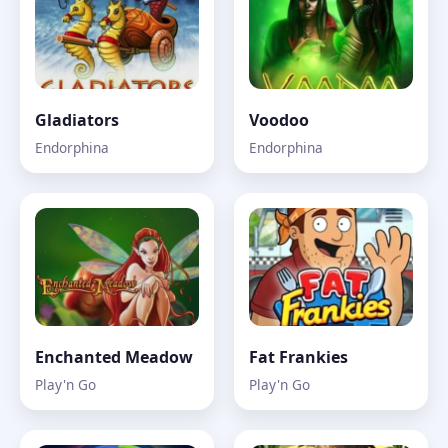
Gladiators
Voodoo
Endorphina
Endorphina
Enchanted Meadow
Fat Frankies
Play'n Go
Play'n Go