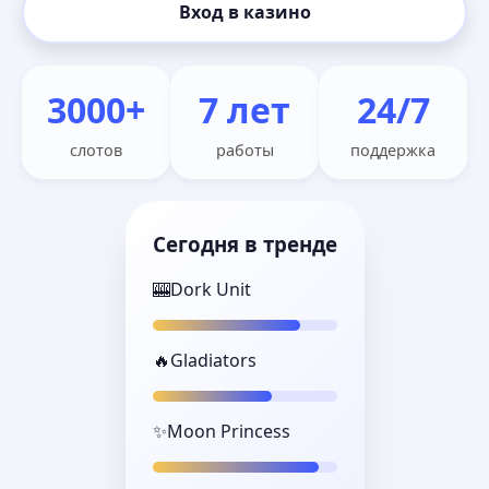
Вход в казино
3000+
7 лет
24/7
слотов
работы
поддержка
Сегодня в тренде
🎰
Dork Unit
🔥
Gladiators
✨
Moon Princess